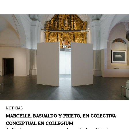
París, Francia, 1992) que recoge, esencialmente,
su producción entre las décadas comprendidas
entre 1930 y 1980. La exposición se vertebra
sobre dos ejes fundamentales: la arquitectura y
el paisaje arquitectónico como marcos
compositivos y la memoria como generatriz de la
imagen.
NOTICIAS
MARCELLE, BASUALDO Y PRIETO, EN COLECTIVA
CONCEPTUAL EN COLLEGIUM