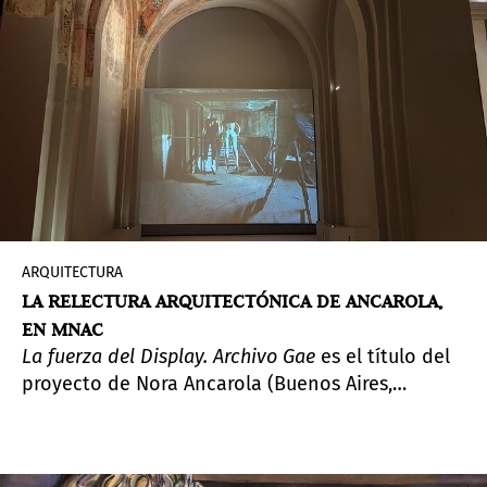
través del MUNTREF de Buenos Aires, tienen
como objetivo, además, establecer sinergias
entre las instituciones.
ARQUITECTURA
LA RELECTURA ARQUITECTÓNICA DE ANCAROLA,
EN MNAC
La fuerza del Display. Archivo Gae
es el título del
proyecto de Nora Ancarola (Buenos Aires,
Argentina, 1955) que exhibe el Museo Nacional
de Arte de Cataluña (MNAC).