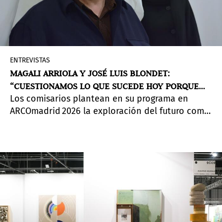
ENTREVISTAS
MAGALI ARRIOLA Y JOSÉ LUIS BLONDET:
“CUESTIONAMOS LO QUE SUCEDE HOY PORQUE
Los comisarios plantean en su programa en
NOS HACE PREGUNTARNOS QUÉ SUCEDERÁ
ARCOmadrid 2026 la exploración del futuro como
MAÑANA”
pregunta abierta. Desde el juego teatral, donde
del diálogo entre obras y artistas plantean duda
y crítica sin certezas, invitan a “tener los ojos
abiertos” frente a lo que está por venir.