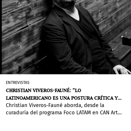
ENTREVISTAS
CHRISTIAN VIVEROS-FAUNÉ: “LO
LATINOAMERICANO ES UNA POSTURA CRÍTICA Y
Christian Viveros-Fauné aborda, desde la
PRIVILEGIADA FRENTE AL PODER DESDE EL
curaduría del programa Foco LATAM en CAN Art
«MARGEN» DEL IMPERIO”
Fair Madrid, el surrealismo como una
herramienta para leer la incertidumbre global, y