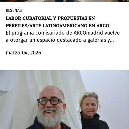
RESEÑAS
LABOR CURATORIAL Y PROPUESTAS EN
PERFILES/ARTE LATINOAMERICANO EN ARCO
El programa comisariado de ARCOmadrid vuelve
a otorgar un espacio destacado a galerías y
artistas latinoamericanos en la feria. Con José
marzo 04, 2026
Esparza Chong Cuy al frente, esta nueva edición
rezuma diversidad de planteamientos y
realidades y plantea preguntas al mismo tiempo
que se convierte en una oportunidad clave de
visibilidad.