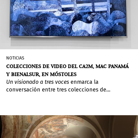
NOTICIAS
COLECCIONES DE VIDEO DEL CA2M, MAC PANAMÁ
Y BIENALSUR, EN MÓSTOLES
Un visionado a tres voces
enmarca la
conversación entre tres colecciones de
videoarte que beben de los lenguajes y
dinámicas de distintos contextos del Sur. Las
selecciones realizadas para la ocasión por el
Museo Centro de Arte Dos de Mayo (Museo CA2M)
en Móstoles —que es quien acoge la iniciativa—,
el MAC Panamá y BIENALSUR, quien lo realiza