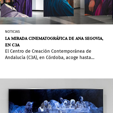
NOTICIAS
LA MIRADA CINEMATOGRÁFICA DE ANA SEGOVIA,
EN C3A
El Centro de Creación Contemporánea de
Andalucía (C3A), en Córdoba, acoge hasta
enero
Me duelen los ojos de mirar sin verte
, la que
es la primera individual en España de Ana
Segovia (Ciudad de México, México, 1991). La
muestra, comisariada por Jimena Blázquez
Abascal, presenta trece pinturas al óleo sobre
lienzo y una obra sobre madera, realizadas
todas
ex profeso
para la ocasión.