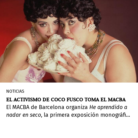
la muestra reúne dos proyectos de carácter
independiente en el lenguaje, aunque con una
sintonía en lo conceptual en torno a la atención
a lo residual.
NOTICIAS
EL ACTIVISMO DE COCO FUSCO TOMA EL MACBA
El MACBA de Barcelona organiza
He aprendido a
nadar en seco
, la primera exposición monográfica
que una institución española dedica a la artista
y activista cubanoamericana Coco Fusco (Nueva