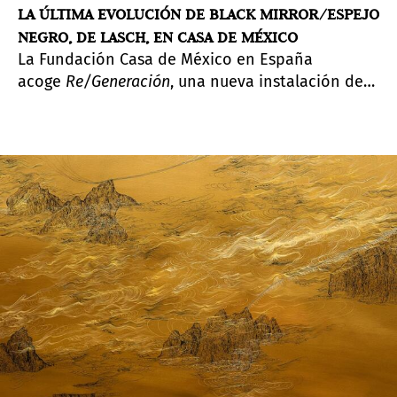
LA ÚLTIMA EVOLUCIÓN DE BLACK MIRROR/ESPEJO
NEGRO, DE LASCH, EN CASA DE MÉXICO
La Fundación Casa de México en España
acoge
Re/Generación
, una nueva instalación de
la serie
Black Mirror / Espejo Negro
producida
por Pedro Lasch (Ciudad de México, México, 1975)
y comisariada por el Instituto Nacional de
Antropología e Historia de México (INAH).
Partiendo de la iniciativa producida
originalmente por el Nasher Museum of Art de
Durham, en Carolina del Norte, en 2007, la serie
ha ido transformándose mediante diversas
técnicas, evolucionando su lenguaje hasta una
narrativa que imposibilita una segregación del
pasado y el presente, así como del espectador y
su propuesta.