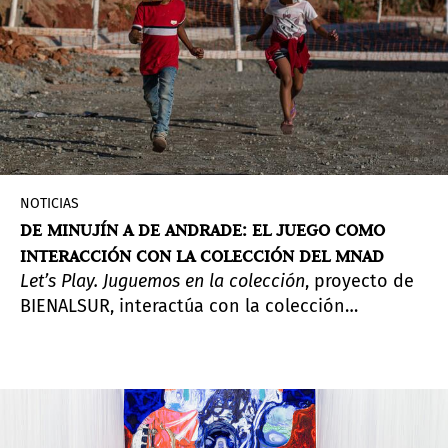
NOTICIAS
DE MINUJÍN A DE ANDRADE: EL JUEGO COMO
INTERACCIÓN CON LA COLECCIÓN DEL MNAD
Let’s Play. Juguemos en la colección
, proyecto de
BIENALSUR, interactúa con la colección
permanente del Museo Nacional de Artes
Decorativas desde el prisma conceptual de lo
lúdico de la obra de diez artistas, en su mayoría
latinoamericanos, entre los que se encuentran
Marta Minujín, Glenda León o Silvia Rivas.