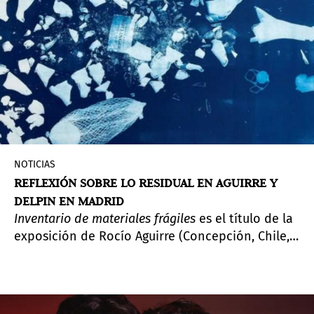
áreas de actuación sus propuestas, entre las que
se refuerzan las conexiones de las distintas artes
vivas y de los espacios expositivos.
NOTICIAS
REFLEXIÓN SOBRE LO RESIDUAL EN AGUIRRE Y
DELPIN EN MADRID
Inventario de materiales
frágiles
es el título de la
exposición de Rocío Aguirre (Concepción, Chile,
1989) y Camilo Delpin (Concepción, Chile, 1989)
que acoge, hasta mediados de mes, Spolia Haus.
Coorganizada por la Embajada de Chile en
España, Fundación Chile-España y PHotoESPAÑA,