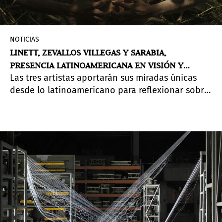
NOTICIAS
LINETT, ZEVALLOS VILLEGAS Y SARABIA,
PRESENCIA LATINOAMERICANA EN VISIÓN Y
Las tres artistas aportarán sus miradas únicas
PRESENCIA 2026
desde lo latinoamericano para reflexionar sobre
los temas globales que el ciclo plantea:
feminismo, memoria histórica y relaciones de
poder.