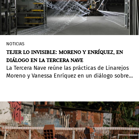
NOTICIAS
TEJER LO INVISIBLE: MORENO Y ENRÍQUEZ, EN
DIÁLOGO EN LA TERCERA NAVE
La Tercera Nave reúne las prácticas de Linarejos
Moreno y Vanessa Enríquez en un diálogo sobre
los restos materiales y simbólicos de la memoria.
A través de los conceptos del textil y el tejer,
ambas artistas abordan la fragmentación desde
lo industrial y lo tecnológico.