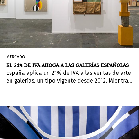
MERCADO
EL 21% DE IVA AHOGA A LAS GALERÍAS ESPAÑOLAS
España aplica un 21% de IVA a las ventas de arte
en galerías, un tipo vigente desde 2012. Mientras
tanto, otros sectores culturales cuentan con
tipos reducidos: el cine, el teatro o los
conciertos tributan al 10%, y los libros al 4%. Las
galerías de arte contemporáneo, en cambio,
siguen sujetas al tipo general. Desde hace años,
el sector reclama un “IVA cultural” que equipare
el arte tanto al resto de industrias culturales