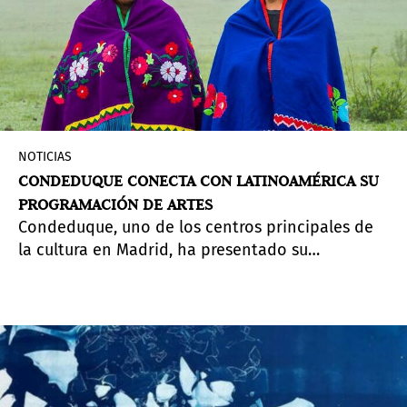
NOTICIAS
CONDEDUQUE CONECTA CON LATINOAMÉRICA SU
PROGRAMACIÓN DE ARTES
Condeduque, uno de los centros principales de
la cultura en Madrid, ha presentado su
programación de la temporada donde se plantea
una fuerte conexión con el arte y pensamiento
latinoamericano. La institución municipal, que
nombró recientemente al escritor mexicano
Jorge Volpi para las facetas de dirección del
centro cultural, además, ha rediseñado en siete