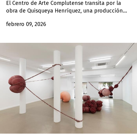
El Centro de Arte Complutense transita por la
obra de Quisqueya Henríquez, una producción
plena en lo técnico y lo conceptual que plantea
febrero 09, 2026
la crítica social, la criollización y la semántica
multidisciplinar como herramientas de análisis
para el discurso de lo caribeño.