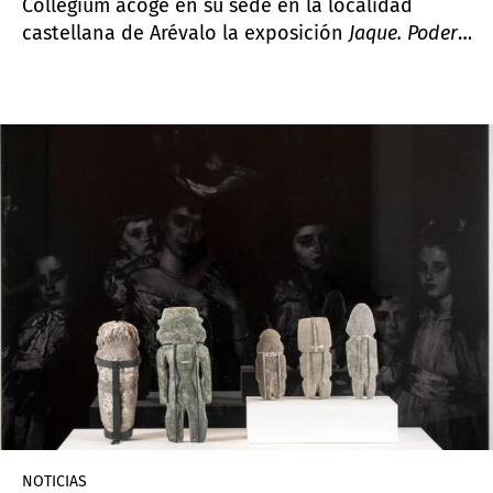
Collegium acoge en su sede en la localidad
castellana de Arévalo la exposición
Jaque. Poder,
tiempo e imagen en estado de juego
, una muestra
conceptual que parte de la relación entre el
ajedrez y la Torre de los Ajedreces, parte de la
iglesia de estilo románico-mudéjar de San Martín
que funciona actualmente como sede principal
de la institución. La edificación, que data de los
siglos XI y XII, posee un inusual friso de ladrillos
en forma de damero que remite al tablero y a la
parte estratégica del juego.
NOTICIAS