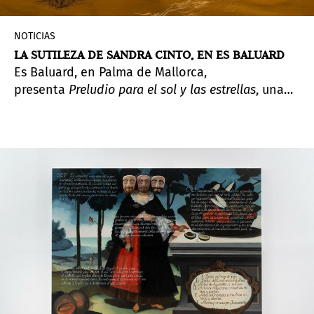
NOTICIAS
LA SUTILEZA DE SANDRA CINTO, EN ES BALUARD
Es Baluard, en Palma de Mallorca,
presenta
Preludio para el sol y las estrellas
, una
propuesta de Sandra Cinto (Santo André, Brasil,
1968) en la que el espacio designado en el
museo balear se convierte en un lugar atrapado
entre la percepción, el tiempo y la materia. El
resultado envuelve al visitante en un paisaje
expandido que invita a la reflexión desde el
detenimiento, creando un lugar donde la
contemplación, lo sensorial y la pausa se
convierten en elementos clave de la experiencia.