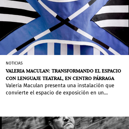
como a los estándares europeos. Hasta ahora,
esa rebaja no ha llegado.
NOTICIAS
VALERIA MACULAN: TRANSFORMANDO EL ESPACIO
CON LENGUAJE TEATRAL, EN CENTRO PÁRRAGA
Valeria Maculan presenta una instalación que
convierte el espacio de exposición en un
escenario compartido con el público. La obra
utiliza grandes figuras textiles plegables para
crear un entorno teatral que evoca arquetipos,
mito y ritual.