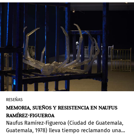
York, Estados Unidos, 1960). La muestra, con un
título inspirado en la primera frase del
microrrelato de Virgilio Peña Natación, presenta
un recorrido por varios núcleos que pivotan
alrededor de la palabra, el lenguaje y el silencio,
así como la semiótica y el simbolismo que
rodean estos temas.
RESEÑAS
MEMORIA, SUEÑOS Y RESISTENCIA EN NAUFUS
RAMÍREZ-FIGUEROA
Naufus Ramírez-Figueroa (Ciudad de Guatemala,
Guatemala, 1978) lleva tiempo reclamando una