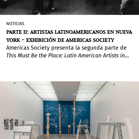
NOTICIAS
PARTE II: ARTISTAS LATINOAMERICANOS EN NUEVA
YORK – EXHIBICIÓN DE AMERICAS SOCIETY
Americas Society presenta la segunda parte de
This Must Be the Place: Latin American Artists in
New York, 1965–1975
, una exposición grupal que
explora las obras de arte, las performances y las
prácticas experimentales de esta generación de
artistas que vivieron en Nueva York en los años
1960s y 1970s. Al diversificar la vida artística de la
ciudad, estos artistas ayudaron a formar a Nueva
York en el centro de arte global que es hoy.