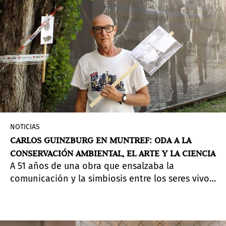
visitar en el Espacio C del Museo hasta el 13 de
noviembre de 2022.
NOTICIAS
CARLOS GUINZBURG EN MUNTREF: ODA A LA
CONSERVACIÓN AMBIENTAL, EL ARTE Y LA CIENCIA
A 51 años de una obra que ensalzaba la
comunicación y la simbiosis entre los seres vivos
no humanos, la ciencia vino a sustentar y
reactualizar al arte con la reversión de una
exposición del reconocido artista argentino