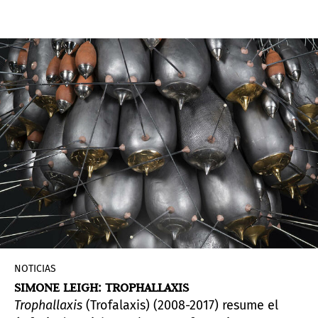
Esta obra, que está inspirada en las
protestas que estallaron en Cuba a lo largo
del verano mientras que en su composición
cita el
Guernica
de Picasso (1937), fue
adquirida por la colección privada y se
estrenará a principios de este año.
NOTICIAS
SIMONE LEIGH: TROPHALLAXIS
Trophallaxis
(Trofalaxis) (2008-2017) resume el