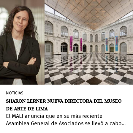
Carlos Ginzburg. El artista conceptual y teórico
volvió a desembarcar en Buenos Aires con la
muestra “MYCORHIZES: Los árboles se comunican
entre sí a través de una ‘internet ecológica’
formada por la simbiosis raíces-hongos”. La
exposición se da en el marco de la Bienal
Internacional de Arte Contemporáneo del Sur
(BIENALSUR 2021), y puede ser visitada en el
MUNTREF Sede Hotel de Inmigrantes, kilómetro 0
de la bienal internacional surgida en la
Universidad de Tres de Febrero y celebrada en 50
ciudades alrededor del mundo.
NOTICIAS
SHARON LERNER NUEVA DIRECTORA DEL MUSEO
DE ARTE DE LIMA
El MALI anuncia que en su más reciente
Asamblea General de Asociados se llevó a cabo
el nombramiento de Sharon Lerner como la