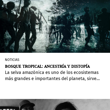
NOTICIAS
BOSQUE TROPICAL: ANCESTRÍA Y DISTOPÍA
La selva amazónica es uno de los ecosistemas
más grandes e importantes del planeta, sirve
como hogar para las personas que habitan el
bosque y para las fuerzas que impactan su futuro
y afectan el cambio climático global. Estos temas
se exploran en “Forest: Ancestry and Dystopia”
(Bosque: Ancestría y Distopía), presentado por