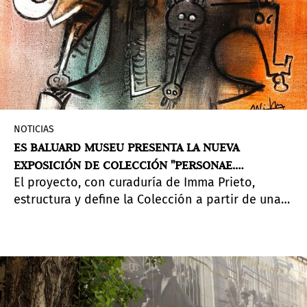
NOTICIAS
ES BALUARD MUSEU PRESENTA LA NUEVA
EXPOSICIÓN DE COLECCIÓN "PERSONAE.
El proyecto, con curaduría de Imma Prieto,
MÁSCARAS CONTRA LA BARBARIE"
estructura y define la Colección a partir de una
línea de investigación centrada en el cuerpo
humano, entendido como reflejo de las
situaciones sociopolíticas de diferentes
contextos. Además, nos acerca a la construcción
de la identidad a partir de la relación entre
cuerpo, sujeto e imagen. La muestra se podrá