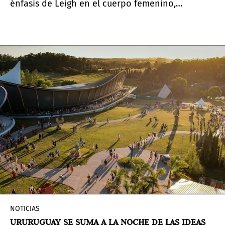
énfasis de Leigh en el cuerpo femenino,
particularmente el cuerpo femenino
afrodescendiente, como un significante
culturalmente cargado. La presentación marca la
primera vez que se muestra este trabajo desde
que fue adquirido para el museo en 2018 con
fondos proporcionados por el Consejo de
Coleccionistas del PAMM.
NOTICIAS
URURUGUAY SE SUMA A LA NOCHE DE LAS IDEAS