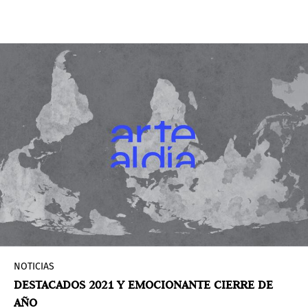
1960 con sus exuberantes retratos y paisajes,
sigue siendo uno de los artistas británicos más
célebres de su generación. También es un
contribuyente clave al desarrollo del arte en Los
Ángeles, uno de sus hogares adoptivos.
Basándose en las numerosas obras que el Walker
posee del trabajo de Hockney, esta exposición
presenta una amplia selección de grabados,
pinturas, dibujos y trabajos digitales recientes
del artista.
NOTICIAS
DESTACADOS 2021 Y EMOCIONANTE CIERRE DE
AÑO