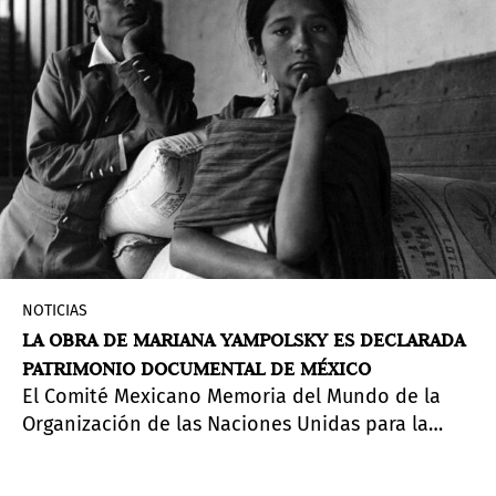
The55Project Art Foundation
en colaboración
con The Fundación Pablo Atchugarry en Miami,
del 19 de febrero al 16 de julio de 2022.
NOTICIAS
LA OBRA DE MARIANA YAMPOLSKY ES DECLARADA
PATRIMONIO DOCUMENTAL DE MÉXICO
El Comité Mexicano Memoria del Mundo de la
Organización de las Naciones Unidas para la
Educación, la Ciencia y la Cultura (UNESCO)
decidió incluir el Archivo Fotográfico de Mariana