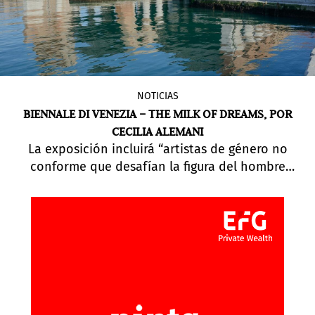
NOTICIAS
BIENNALE DI VENEZIA – THE MILK OF DREAMS, POR
CECILIA ALEMANI
La exposición incluirá “artistas de género no
conforme que desafían la figura del hombre
como centro del universo”. La directora artística
de la Bienal de Venecia 2022,
Cecilia Alemani
,
describió sus planes curatoriales para la
59.ª
Exposición Internacional de Arte
, que se inaugura
esta primavera (23 de abril al 27 de noviembre).
Alemani reveló que el espectáculo,
The Milk of
Dreams
(La Leche de los Sueños), incluirá a 213
artistas de 58 países con más de 180 artistas