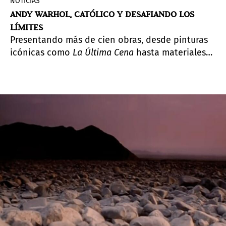
NOTICIAS
ANDY WARHOL, CATÓLICO Y DESAFIANDO LOS
LÍMITES
Presentando más de cien obras, desde pinturas
icónicas como
La Última Cena
hasta materiales
de archivo, dibujos, grabados, películas y
elementos poco vistos y recién descubiertos,
Andy Warhol: Revelation
(Revelación) aporta una
nueva perspectiva al artista canónico,
explorando su carrera y largo compromiso con la
temática católica, así como la tensión entre su
educación espiritual y su vida como hombre gay.