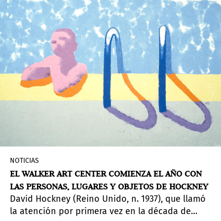
grandes exhibiciones internacionales. En un
proyecto edilicio de más 5.000 m2 diseño del
arquitecto uruguayo Carlos Ott, el MACA y el
Parque de Esculturas que lo rodea serán un
atractivo destino turístico y cultural durante
todo el año.
NOTICIAS
EL WALKER ART CENTER COMIENZA EL AÑO CON
LAS PERSONAS, LUGARES Y OBJETOS DE HOCKNEY
David Hockney (Reino Unido, n. 1937), que llamó
la atención por primera vez en la década de