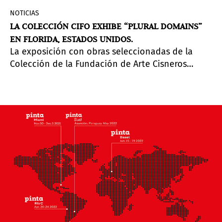
NOTICIAS
LA COLECCIÓN CIFO EXHIBE “PLURAL DOMAINS”
EN FLORIDA, ESTADOS UNIDOS.
La exposición con obras seleccionadas de la
Colección de la Fundación de Arte Cisneros
Fontanals (CIFO) reflexiona tanto sobre las
prácticas multidisciplinarias del arte
contemporáneo latinoamericano como sobre su
diversidad como marco conceptual que incluye
un universo de voces. La muestra comprende a
31 artistas establecidos, a mitad de carrera y
emergentes de Argentina, Brasil, Colombia, Cuba,
Ecuador, Guatemala, México, Perú, Uruguay y
Venezuela, y presenta obras en múltiples medios,
incluyendo pintura, escultura, dibujo, fotografía,
video, así como instalaciones multimedia a gran
escala. Habiendo inaugurado en la Bienal de