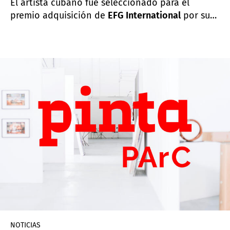
El artista cubano fue seleccionado para el
premio adquisición de
EFG International
por su
obra
El Fin
exhibida en PArC con la galería Piero
Atchugarry. El anuncio se realizó en Pinta Miami
junto con Diego Costa Peuser, Director de Pinta,
Victor Echevarria de EFG Capital y Celia
Birbragher, Directora y Editora de ArtNexus.
NOTICIAS