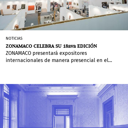
Próxima,
contribuyó "de forma decisiva a la
construcción del campo de debate, local e
internacional, sobre el arte contemporáneo de
la región".
NOTICIAS
ZONAMACO CELEBRA SU 18ava EDICIÓN
ZONAMACO presentará expositores
internacionales de manera presencial en el
Centro Citibanamex del 9 al 13 de febrero de
2022, dando la bienvenida a más de 200 galerías
de más de 25 países del mundo y reuniendo sus
cuatro ferias en simultáneo: ZONAMACO MÉXICO
ARTE CONTEMPORÁNEO, ZONAMACO DISEÑO,
ZONAMACO SALÓN y ZONAMACO FOTO.