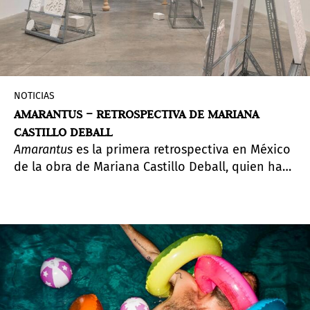
NOTICIAS
AMARANTUS – RETROSPECTIVA DE MARIANA
CASTILLO DEBALL
Amarantus
es la primera retrospectiva en México
de la obra de Mariana Castillo Deball, quien ha
creado un vasto cuerpo de trabajo en el espacio
entre la ciencia, la narrativa, la ficción y las artes
visuales, así como su relación con las formas en
que la historia precolonial de México ha sido
apropiada e investigada en diferentes
momentos.