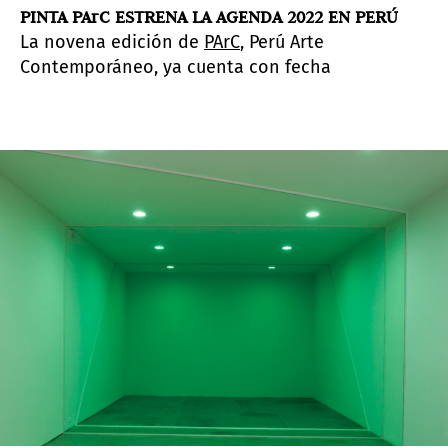
PINTA PArC ESTRENA LA AGENDA 2022 EN PERÚ
La novena edición de
PArC
, Perú Arte
Contemporáneo, ya cuenta con fecha
confirmada para representar a Pinta en Perú.
Integrada al universo
Pinta
, la feria de arte
internacional más relevante de Perú se
caracteriza por un programa experimental
ambicioso y una selección de expositores con
propuestas diversas y contemporáneas.
La feria
PArC
, que se ha posicionado entre las
plataformas de intercambio cultural más
relevantes de la región, se llevará a cabo del
20
al 24 de abril 2022
en
Casa Prado
, Lima.