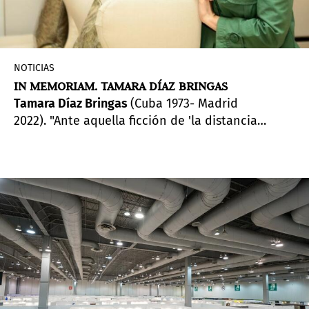
NOTICIAS
IN MEMORIAM. TAMARA DÍAZ BRINGAS
Tamara Díaz Bringas
(Cuba 1973- Madrid
2022). "Ante aquella ficción de 'la distancia
crítica,' prefiero situar mi práctica desde la
proximidad. La idea de estar implicada, de ser
parte de los procesos con los que trabajo, de
producir crítica, escritura o conocimiento. con
otros, junto a ellos, más que sobre ellos. " La
temprana partida de la curadora, investigadora y
escritora cubana-costarricense Tamara Díaz
Bringas ha conmovido el mundo del arte. Su
trabajo, como destacaba Teorética en el
lanzamiento de su libro,
Crítica