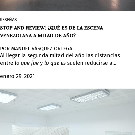
RESEÑAS
STOP AND REVIEW: ¿QUÉ ES DE LA ESCENA
VENEZOLANA A MITAD DE AÑO?
POR MANUEL VÁSQUEZ ORTEGA
Al llegar la segunda mitad del año las distancias
entre
lo que fue
y
lo que es
suelen reducirse a
momentos de revisión constante que nos
enero 29, 2021
permiten esbozar
lo que será
, o al menos formar
una expectativa de ello. En el arte venezolano, la
mitad del año ha significado la posibilidad de
presenciar el diálogo entre la complejidad y la
contradicción propia de un país convulso, en el
que pasado y futuro se interrelacionan para
hablar en tiempo presente.