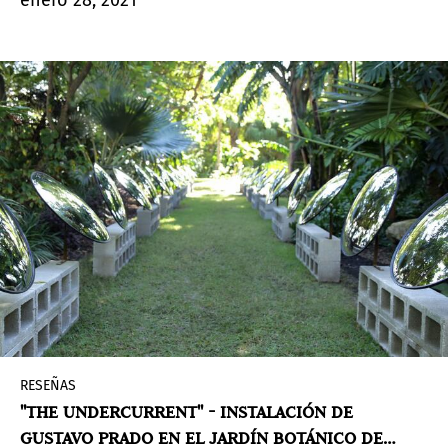
entonces y hasta el día de hoy, presenta una
exhibición digital en complemento a la
exhibición física.
RESEÑAS
"THE UNDERCURRENT" - INSTALACIÓN DE
GUSTAVO PRADO EN EL JARDÍN BOTÁNICO DE