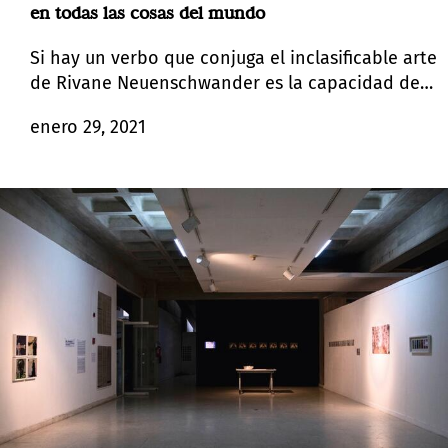
en todas las cosas del mundo
Si hay un verbo que conjuga el inclasificable arte
de Rivane Neuenschwander es la capacidad de
involucrar. Una poética cíclica de la interacción
enero 29, 2021
anima el amplísimo espectro de obras que
suspenden las convenciones del tiempo y del
espacio, y la red de esquemas a partir de las
cuales construimos un lugar en el mundo, a
menudo separados por categorías
preestablecidas.