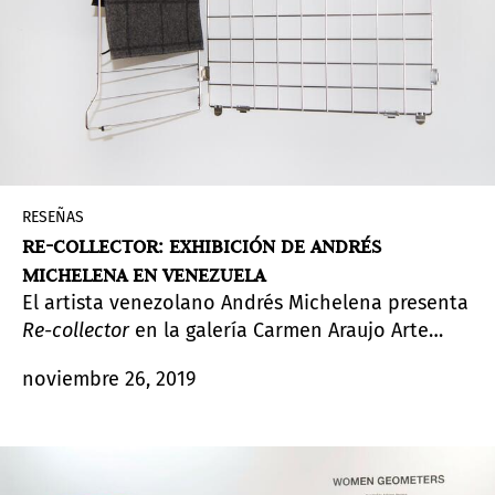
RESEÑAS
RE-COLLECTOR: EXHIBICIÓN DE ANDRÉS
MICHELENA EN VENEZUELA
El artista venezolano Andrés Michelena presenta
Re-collector
en la galería Carmen Araujo Arte
(Caracas) a partir del 11 de diciembre. Reseña de
noviembre 26, 2019
la muestra.