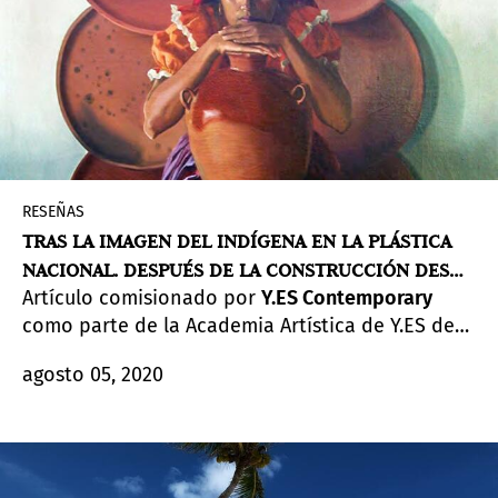
de su carácter regresivo, una reflexión sobre los
mecanismos de censura y represión frente a los
mecanismos de memoria. En última instancia,
una revisión histórica desde la memoria
colectiva y la memoria personal.
RESEÑAS
TRAS LA IMAGEN DEL INDÍGENA EN LA PLÁSTICA
NACIONAL. DESPUÉS DE LA CONSTRUCCIÓN DESDE
Artículo comisionado por
Y.ES Contemporary
LA CONTRADICCIÓN
como parte de la Academia Artística de Y.ES de
2019 enfocada a la escritura sobre arte, guiado
agosto 05, 2020
por Gabriela Poma. Iniciativa de la Fundación
Robert S. Wennett y Mario Cader-Frech, Y.ES
Contemporary crea oportunidades para
destacados artistas contemporáneos
salvadoreños para avanzar en su práctica