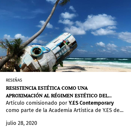
artística e interactuar con otros artistas,
curadores, coleccionistas, galeristas y los medios
de comunicación dentro y fuera de El Salvador.
RESEÑAS
RESISTENCIA ESTÉTICA COMO UNA
APROXIMACIÓN AL RÉGIMEN ESTÉTICO DEL
Artículo comisionado por
Y.ES Contemporary
MEDIO ARTÍSTICO SALVADOREÑO
como parte de la Academia Artística de Y.ES de
2019 enfocada a la escritura sobre arte, guiado
julio 28, 2020
por Gabriela Poma. Iniciativa de la Fundación