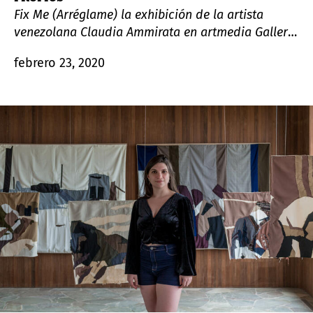
Fix Me (Arréglame) la exhibición de la artista
venezolana Claudia Ammirata en artmedia Gallery,
es un proyecto de fotografía y video documental
febrero 23, 2020
que expone con tanta verdad ontológica como
sensibilidad formal lo más vulnerable de la propia
vida a la mirada de los otros.