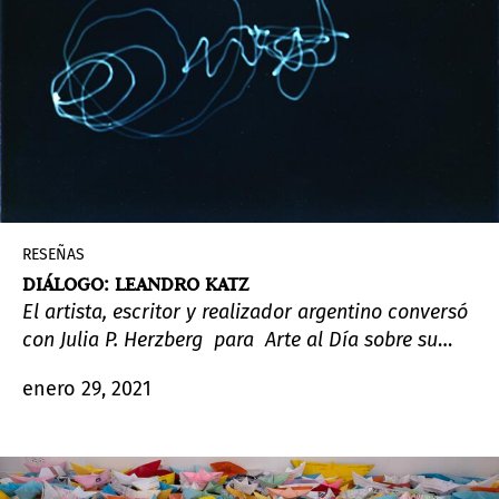
RESEÑAS
DIÁLOGO: LEANDRO KATZ
El artista, escritor y realizador argentino conversó
con Julia P. Herzberg para Arte al Día sobre su
proceso de trabajo y sobre el interés por la
enero 29, 2021
fotografía y sus “fronteras”.