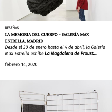
RESEÑAS
LA MEMORIA DEL CUERPO - GALERÍA MAX
ESTRELLA, MADRID
Desde el 30 de enero hasta el 4 de abril, la Galería
Max Estrella exhibe
La Magdalena de Proust:
Antropocentrismo cotidiano
. La muestra reúne la
febrero 14, 2020
obra de seis artistas internacionales en torno a la
experiencia del cuerpo, ergo la memoria del
cuerpo, partiendo de la célebre novela de Marcel
Proust.