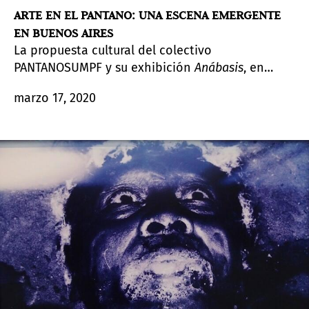
ARTE EN EL PANTANO: UNA ESCENA EMERGENTE
EN BUENOS AIRES
La propuesta cultural del colectivo
PANTANOSUMPF y su exhibición
Anábasis
, en
Buenos Aires. Jóvenes artistas rioplatenses, entre
marzo 17, 2020
el peso del pasado y la resignificación del
presente.