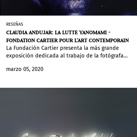
RESEÑAS
CLAUDIA ANDUJAR: LA LUTTE YANOMAMI -
FONDATION CARTIER POUR L’ART CONTEMPORAIN
La Fundación Cartier presenta la más grande
exposición dedicada al trabajo de la fotógrafa
brasileña Claudia Andujar que, desde la década
marzo 05, 2020
de 1970 ha dedicado su vida a la fotografía y la
defensa de los Yanomami, uno de los pueblos
indígenas más importantes de la Amazonas
brasileña.