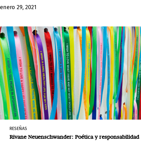
cronológico está atravesado por múltiples niveles
enero 29, 2021
de significación.
RESEÑAS
Rivane Neuenschwander: Poética y responsabilidad