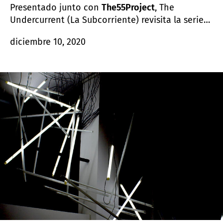
Presentado junto con
The55Project
, The
MIAMI BEACH
Undercurrent (La Subcorriente) revisita la serie
en curso de Prado “Measure of Dispersion"
diciembre 10, 2020
(Medida de dispersión), exhibida por última vez
en el Jardim Botânico do Rio de Janeiro, Brasil en
2017.