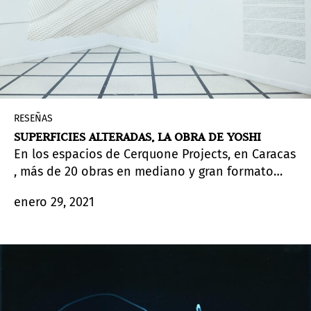
RESEÑAS
SUPERFICIES ALTERADAS, LA OBRA DE YOSHI
En los espacios de Cerquone Projects, en Caracas
, más de 20 obras en mediano y gran formato
realizadas por el artista plástico venezolano
enero 29, 2021
Yoshi
durante los últimos siete años conforman
la exposición
Superficies Alteradas
, bajo la
curaduría de Lorena González Inneco y la
museografía de Jean Nouel.