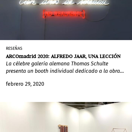
RESEÑAS
ARCOmadrid 2020: ALFREDO JAAR, UNA LECCIÓN
La célebre galería alemana Thomas Schulte
presenta un booth individual dedicado a la obra
de Alfredo Jaar. Las cuatro obras seleccionadas, de
febrero 29, 2020
alto contenido político, fueron seleccionadas por
el propio artista.