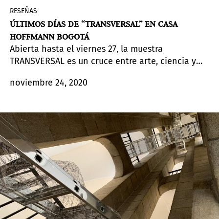
RESEÑAS
ÚLTIMOS DÍAS DE “TRANSVERSAL” EN CASA
HOFFMANN BOGOTÁ
Abierta hasta el viernes 27, la muestra
TRANSVERSAL es un cruce entre arte, ciencia y
tecnología, un encuentro entre lo perceptual y lo
noviembre 24, 2020
filosófico, más allá de lo puramente técnico.