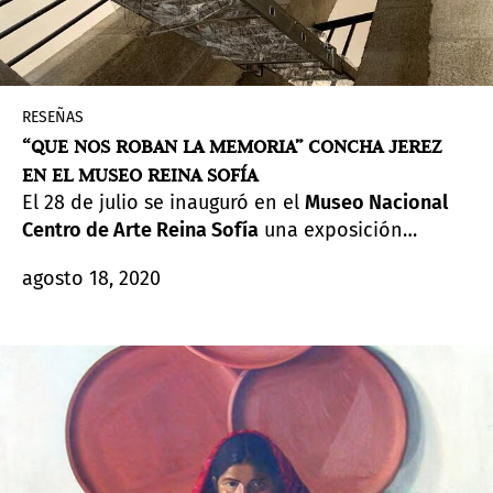
RESEÑAS
“QUE NOS ROBAN LA MEMORIA” CONCHA JEREZ
EN EL MUSEO REINA SOFÍA
El 28 de julio se inauguró en el
Museo Nacional
Centro de Arte Reina Sofía
una exposición
retrospectiva de la artista canaria Concha Jerez
agosto 18, 2020
(Las Palmas de Gran Canaria, 1941). Montada en
la Sala de Bóvedas, la Sala de Protocolo, las
escaleras de piedra y la tercera planta del
Edificio Sabatini, el proyecto acerca a los
visitantes del museo un extenso recorrido que
va desde los años 70 ―años de formación de la
artista―hasta la actualidad.
Que nos roban la
memoria,
curada por
Joao Fernandes
es, más allá