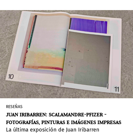
Robert S. Wennett y Mario Cader-Frech, Y.ES
Contemporary crea oportunidades para
destacados artistas contemporáneos
salvadoreños para avanzar en su práctica
artística e interactuar con otros artistas,
curadores, coleccionistas, galeristas y los medios
de comunicación dentro y fuera de El Salvador.
RESEÑAS
JUAN IRIBARREN: SCALAMANDRE-PFIZER -
FOTOGRAFÍAS, PINTURAS E IMÁGENES IMPRESAS
La última exposición de Juan Iribarren