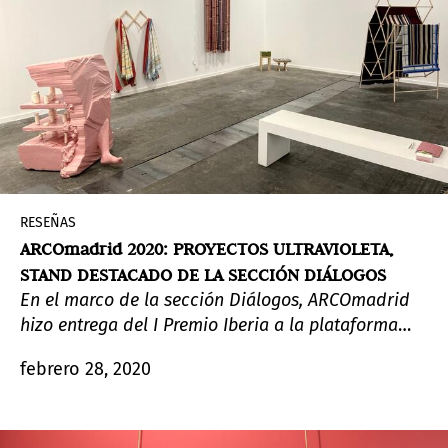
RESEÑAS
ARCOmadrid 2020: PROYECTOS ULTRAVIOLETA,
STAND DESTACADO DE LA SECCIÓN DIÁLOGOS
En el marco de la sección Diálogos, ARCOmadrid
hizo entrega del I Premio Iberia a la plataforma
guatemalteca Proyectos UltraVioleta por la obra de
febrero 28, 2020
Hellen Ascoli y Naufus Ramírez-Figueroa.