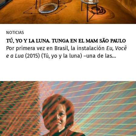
NOTICIAS
TÚ, YO Y LA LUNA. TUNGA EN EL MAM SÃO PAULO
Por primera vez en Brasil, la instalación
Eu, Você
e a Lua
(2015) (Tú, yo y la luna) –una de las
últimas grandes obras completadas por el
artista– se presentará en el Museu de Arte
Moderna de São Paulo.