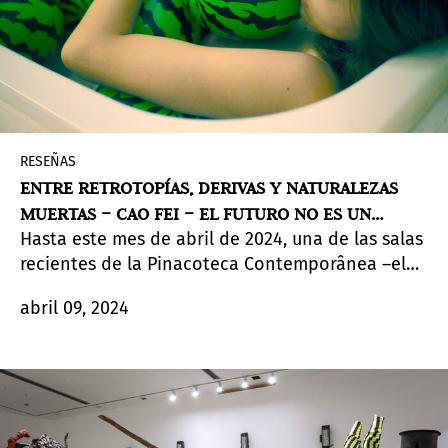
RESEÑAS
ENTRE RETROTOPÍAS, DERIVAS Y NATURALEZAS
MUERTAS – CAO FEI – EL FUTURO NO ES UN
Hasta este mes de abril de 2024, una de las salas
SUEÑO
recientes de la Pinacoteca Contemporânea –el
nuevo anexo de la tradicional y activa
abril 09, 2024
Pinacoteca do Estado de São Paulo inaugurado
en 2023– se ha convertido en un locus especial
donde pasado y futuro, tradición y modernidad,
nostalgia y deslumbramiento, fortaleza y ruina,
entre otros ejes poéticos, se presentan ante un
visitante que se encuentra atrapado entre la