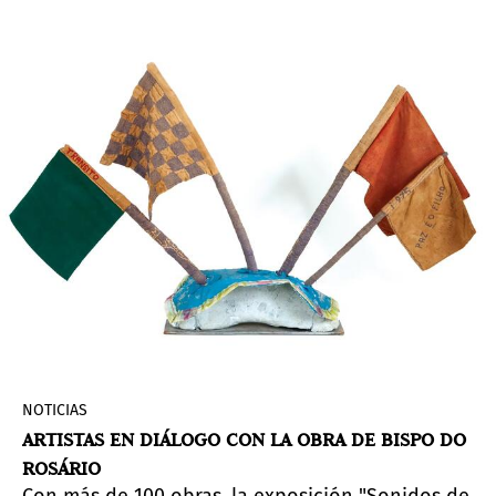
Bacon: La Belleza de la Carne
. Curada por
Adriano
Pedrosa
, Laura Cosendey e Isabela Ferreira
Loures, la exposición tiene como objetivo
destacar cómo el artista, con su pintura
innovadora e impactante, allanó el camino para
una presencia queer en la cultura visual.
NOTICIAS
ARTISTAS EN DIÁLOGO CON LA OBRA DE BISPO DO
ROSÁRIO
Con más de 100 obras, la exposición "Sonidos de