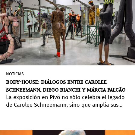
perplejidad y la fascinación. La autora de esta
suspensión del tiempo es la artista china Cao Fei
(Guanghzou, 1978), una de las artistas clave del
mundo contemporáneo, que realiza su primera
muestra individual en Sudamérica tras (más
discretas) participaciones en la 29ª Bienal de
São Paulo (2010) y en la 9ª Bienal del Mercosur
(2013), en Porto Alegre, al sur del país.
NOTICIAS
BODY-HOUSE: DIÁLOGOS ENTRE CAROLEE
SCHNEEMANN, DIEGO BIANCHI Y MÁRCIA FALCÃO
La exposición en Pivô no sólo celebra el legado
de Carolee Schneemann, sino que amplía sus
ideas y propone un diálogo entre sus obras y las
de dos artistas contemporáneos: Diego Bianchi y
Márcia Falcão.