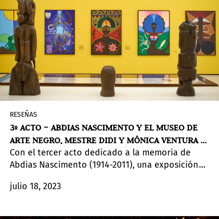
RESEÑAS
3º ACTO – ABDIAS NASCIMENTO Y EL MUSEO DE
ARTE NEGRO, MESTRE DIDI Y MÔNICA VENTURA –
Con el tercer acto dedicado a la memoria de
MISTERIOS POR EMERGER
Abdias Nascimento (1914-2011), una exposición
centrada en la obra de Mestre Didi (1917-2013) y
julio 18, 2023
una gran instalación de la emergente Mônica
Ventura, Inhotim consolida un importante
cambio en el perfil de su colección y en el