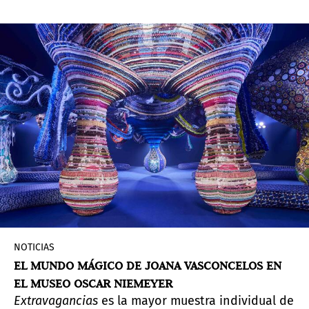
Emanuel Araujo) presentaron la exposición
Mãos:
35 anos da Mão Afro-Brasileira
(Manos: 35 años de
la mano afrobrasileña).
NOTICIAS
EL MUNDO MÁGICO DE JOANA VASCONCELOS EN
EL MUSEO OSCAR NIEMEYER
Extravagancias
es la mayor muestra individual de