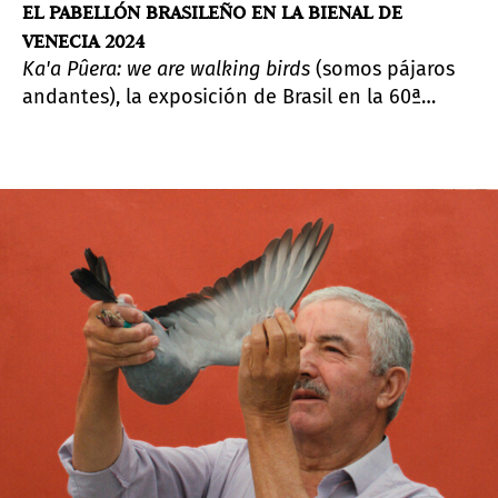
EL PABELLÓN BRASILEÑO EN LA BIENAL DE
VENECIA 2024
Ka'a Pûera: we are walking birds
(somos pájaros
andantes), la exposición de Brasil en la 60ª
Bienal Internacional de Venecia, presenta la
resistencia y la producción artística de los
pueblos nativos de Brasil, poniendo de relieve la
problemática de la colonización.