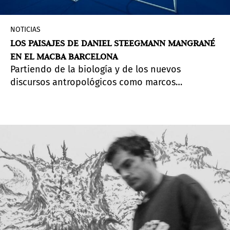
NOTICIAS
LOS PAISAJES DE DANIEL STEEGMANN MANGRANÉ
EN EL MACBA BARCELONA
Partiendo de la biología y de los nuevos
discursos antropológicos como marcos
conceptuales, la exposición de Daniel
Steegmann Mangrané en el Museu d'Art
Contemporani de Barcelona (MACBA)
A leaf
Shapes the Eye
(Una hoja da forma al ojo),
propone una visión holística del mundo en la
que no hay distinción entre el ser humano y su
entorno, y donde las relaciones entre todos los
elementos están en constante cambio.