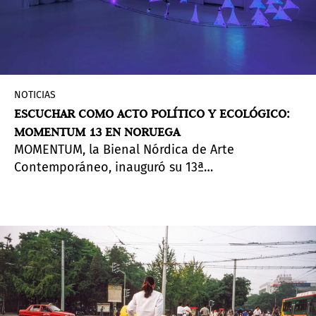
NOTICIAS
ESCUCHAR COMO ACTO POLÍTICO Y ECOLÓGICO:
MOMENTUM 13 EN NORUEGA
MOMENTUM, la Bienal Nórdica de Arte
Contemporáneo, inauguró su 13ª
edición,
Between/Worlds: Resonant Ecologies
,
curada por el académico y curador danés Morten
Søndergaard. La exhibición invita al público a
sintonizar con lo silencioso, lo pasado por alto,
lo inaudito. Propone al sonido como forma de
reorientar nuestra manera de vivir y como medio
para una escucha desprevenida.