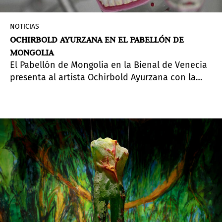
NOTICIAS
OCHIRBOLD AYURZANA EN EL PABELLÓN DE
MONGOLIA
El Pabellón de Mongolia en la Bienal de Venecia
presenta al artista Ochirbold Ayurzana con la
exposición
Discovering the Present from the Future
(Descubrir el presente desde el futuro). La
propuesta está curada por Oyuntuya Oyunjargal,
enviada cultural de Mongolia a Alemania, y co-
curada por Gregor Jansen, director de la
Kunsthalle Düsseldorf en Alemania.