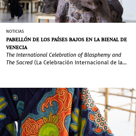
NOTICIAS
PABELLÓN DE LOS PAÍSES BAJOS EN LA BIENAL DE
VENECIA
The International Celebration of Blasphemy and
The Sacred
(La Celebración Internacional de la
Blasfemia y lo Sagrado) es una presentación del
colectivo de artistas congoleños Cercle d'Art des
Travailleurs de Plantation Congolaise (CATPC)
para el Pabellón Holandés de la 60ª Bienal de
Venecia.