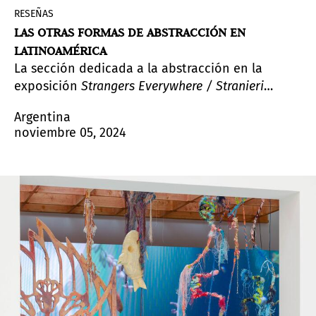
RESEÑAS
LAS OTRAS FORMAS DE ABSTRACCIÓN EN
LATINOAMÉRICA
La sección dedicada a la abstracción en la
exposición
Strangers Everywhere / Stranieri
Ouvunque
de la Bienal de Venecia 2024 explora
Argentina
cómo los artistas del Sur Global –en particular,
noviembre 05, 2024
los de América Latina– rastrearon formas menos
rigurosas, líneas ondulantes y una paleta de
colores vibrantes a partir de referencias propias.