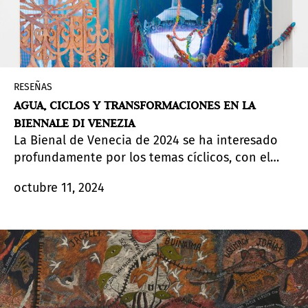
RESEÑAS
AGUA, CICLOS Y TRANSFORMACIONES EN LA
BIENNALE DI VENEZIA
La Bienal de Venecia de 2024 se ha interesado
profundamente por los temas cíclicos, con el
agua como motivo dominante a través de las
octubre 11, 2024
exposiciones. En resonancia con el título de
Pedrosa para este año, «Stranieri Ovunque»,
vemos el agua como locus dominante para los
temas del viaje, el patrimonio compartido y la
fluctuación. En sí misma, el agua se ve (como
recurso vital y como fuerza destructiva) en el eje
de los pabellones que representan a Grecia,