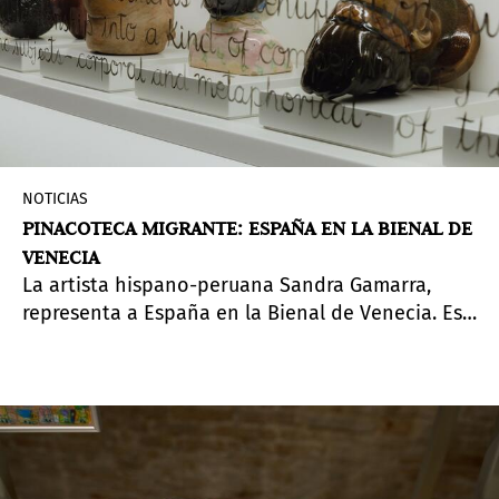
NOTICIAS
PINACOTECA MIGRANTE: ESPAÑA EN LA BIENAL DE
VENECIA
La artista hispano-peruana Sandra Gamarra,
representa a España en la Bienal de Venecia. Es
la primera vez en 60 ediciones que una artista
no nacida en España lo hace. Su proyecto
Pinacoteca migrante
, cuestiona las narrativas
coloniales y los modos de representación
históricos.