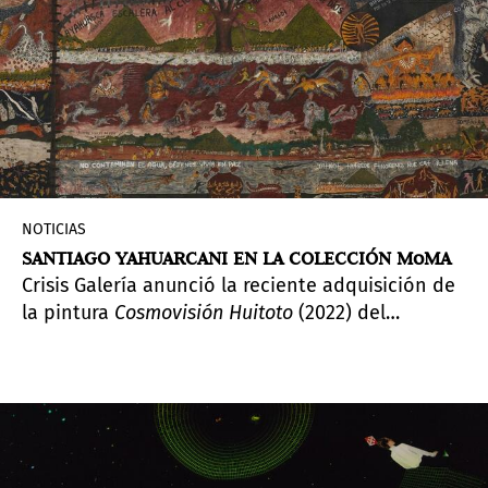
Francia y en la instalación en el Arsenale de
Otero Torres,
Aguacero
. Estas exposiciones
ahondan en la dualidad del agua: como dadora
de vida y potencial destructora, como símbolo
tanto de división como de conexión.
NOTICIAS
SANTIAGO YAHUARCANI EN LA COLECCIÓN MoMA
Crisis Galería anunció la reciente adquisición de
la pintura
Cosmovisión Huitoto
(2022) del
destacado artista indígena Santiago Yahuarcani
por parte del Museum of Modern Art de Nueva
York (MoMA). Esta extraordinaria obra de gran
formato, realizada con tintes naturales y pintura
acrílica sobre llanchama, es de las más grandes
producidas por el artista con más de dos metros