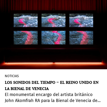
Museo de Arte Contemporáneo de Montenegro
por iniciativa de Vladislav Šćepanović, la
exposición presentará una consideración crítica
de la cultura de la memoria colectiva y la
relación con el patrimonio histórico compartido.
NOTICIAS
LOS SONIDOS DEL TIEMPO – EL REINO UNIDO EN
LA BIENAL DE VENECIA
El monumental encargo del artista británico
John Akomfrah RA para la Bienal de Venecia de
2024 es una exposición de múltiples capas que