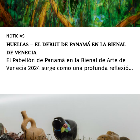
NOTICIAS
HUELLAS – EL DEBUT DE PANAMÁ EN LA BIENAL
DE VENECIA
El Pabellón de Panamá en la Bienal de Arte de
Venecia 2024 surge como una profunda reflexión
sobre las huellas perdurables que la migración
deja en los individuos y su entorno. Bajo el título
Traces: On the Body and on the Land
(Huellas: En
el cuerpo y en la tierra), esta exposición hace
eco de la actual crisis migratoria con especial
atención al contexto panameño, interpretada
por cuatro artistas a través de dibujos, pinturas,
collages, esculturas de vidrio e instalaciones.