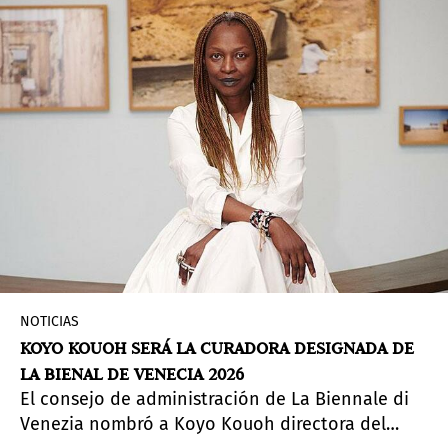
memoria como “retención de información con el
paso del tiempo”, la
rememoria
opera en la
oscuridad, desde los residuos y amputaciones
del pasado. En el contexto y la investigación de
Morrison, se relaciona con el relato de la historia
afroamericana y su capacidad de subvertir lo
que ha sido canonizado como historia
estadounidense.
NOTICIAS
KOYO KOUOH SERÁ LA CURADORA DESIGNADA DE
LA BIENAL DE VENECIA 2026
El consejo de administración de La Biennale di
Venezia nombró a Koyo Kouoh directora del