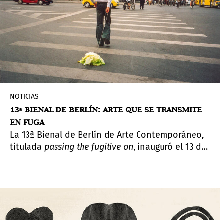
NOTICIAS
13ª BIENAL DE BERLÍN: ARTE QUE SE TRANSMITE
EN FUGA
La 13ª Bienal de Berlín de Arte Contemporáneo,
titulada
passing the fugitive on
, inauguró el 13 de
junio de 2025, en cuatro sedes de Berlín, con más
de 170 obras de más de 60 artistas. Más de la
mitad de las obras fueron encargadas
especialmente para esta edición.