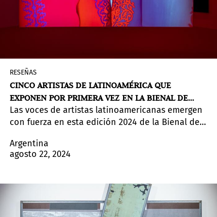
cotidianeidad ayudan a reconocer sin
revictimizar.
RESEÑAS
CINCO ARTISTAS DE LATINOAMÉRICA QUE
EXPONEN POR PRIMERA VEZ EN LA BIENAL DE
Las voces de artistas latinoamericanas emergen
VENECIA
con fuerza en esta edición 2024 de la Bienal de
Venecia. Claudia Alarcón, Julia Isídrez y Juana
Argentina
Marta Rodas, Ana Segovia, Frieda Toranzo Jaeger
agosto 22, 2024
y Claudia Andújar llevan al espectador a un viaje
profundo a través de su herencia cultural y sus
prácticas artísticas únicas.