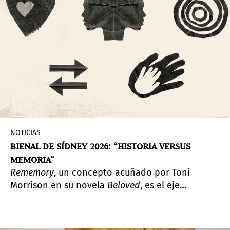
NOTICIAS
BIENAL DE SÍDNEY 2026: “HISTORIA VERSUS
MEMORIA”
Rememory
, un concepto acuñado por Toni
Morrison en su novela
Beloved
, es el eje
temático y el título de la 25ª edición de la Bienal
de Sídney, que se llevará a cabo del 14 de marzo
al 14 de junio de 2026. Partiendo de la noción de