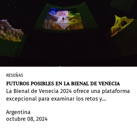
de alto y cuatro de ancho.
RESEÑAS
FUTUROS POSIBLES EN LA BIENAL DE VENECIA
La Bienal de Venecia 2024 ofrece una plataforma
excepcional para examinar los retos y
oportunidades que plantea el futuro. Los
Argentina
pabellones de Japón, Alemania, Suiza y Hungría
octubre 08, 2024
abordan diferentes maneras de mirar y pensar el
mundo que viene, proyectando visiones sobre el