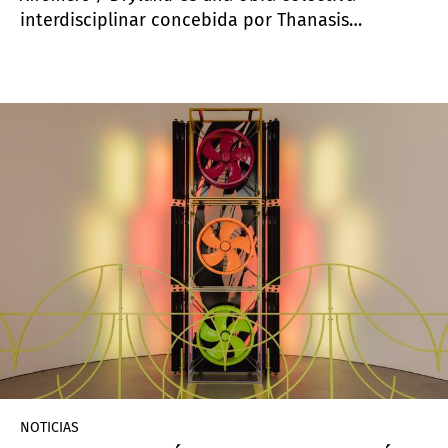
interdisciplinar concebida por Thanasis
Deligiannis y Yannis Michalopoulos, creada junto
con los artistas Elia Kalogianni, Yorgos
Kyvernitis, Kostas Chaikalis y Fotis Sagonas para
el Pabellón griego de la 60ª Bienal de Venecia. El
proyecto está curado por Panos Giannikopoulos.
NOTICIAS