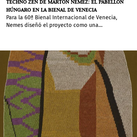
TECHNO ZEN DE MÁRTON NEMEZ: EL PABELLÓN
HÚNGARO EN LA BIENAL DE VENECIA
Para la 60ª Bienal Internacional de Venecia,
Nemes diseñó el proyecto como una
Gesamtkunstwerk inmersiva, basada en la
pintura, que amplía el género pictórico y lo
extiende a otros medios. Proyecto curado por
Róna Kopeczky.