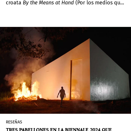
croata
By the Means at Hand
(Por los medios que
tenemos a mano), curado por Antonia Majaca, se
basa en el tema de la exposición principal de
Adriano Pedrosa para la Bienal de Venecia,
Stranieri Ovunque
(Extranjeros en todas partes), y
es una exposición acumulativa de obras de arte
de un amplio grupo de artistas internacionales
que viven como "extranjeros", que reflexionan
sobre cuestiones y urgencias de la experiencia
de la diáspora.
RESEÑAS
TRES PABELLONES EN LA BIENNALE 2024 QUE