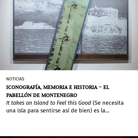
NOTICIAS
ICONOGRAFÍA, MEMORIA E HISTORIA – EL
PABELLÓN DE MONTENEGRO
It takes an Island to Feel this Good
(Se necesita
una isla para sentirse así de bien) es la
exposición de Darja Bajagić para el pabellón de
Montenegro en la Bienal de Venecia 2024. Curada
por Ana Simona Zelenović y organizada por el