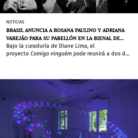
NOTICIAS
BRASIL ANUNCIA A ROSANA PAULINO Y ADRIANA
VAREJÃO PARA SU PABELLÓN EN LA BIENAL DE
Bajo la curaduría de Diane Lima, el
VENECIA 2026
proyecto
Comigo ninguém pode
reunirá a dos de
las voces más potentes del arte contemporáneo
brasileño en torno a la memoria colonial, la
resiliencia y la imaginación poética, en el
Pabellón de Brasil.