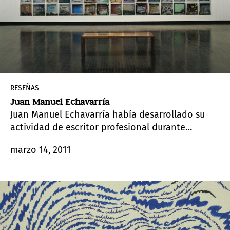
RESEÑAS
Juan Manuel Echavarría
Juan Manuel Echavarría había desarrollado su
actividad de escritor profesional durante
muchos años cuando decidió dejar de lado sus
marzo 14, 2011
empeños literarios y, gradualmente, volvió su
atención creativa e intelectual al arte.