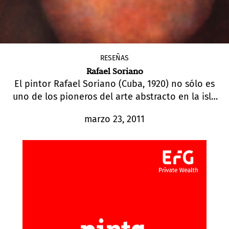
RESEÑAS
Rafael Soriano
El pintor Rafael Soriano (Cuba, 1920) no sólo es
uno de los pioneros del arte abstracto en la isla
caribeña sino también uno de los
marzo 23, 2011
abstraccionistas más originales de las Américas.