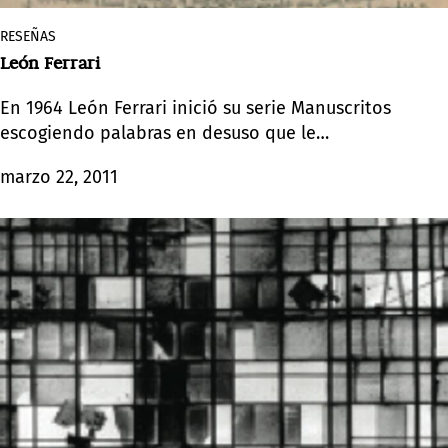
RESEÑAS
León Ferrari
En 1964 León Ferrari inició su serie Manuscritos
escogiendo palabras en desuso que le
interesaban más por su resonancia que por su
marzo 22, 2011
sentido: palabras y textos susceptibles de evocar,
más que de describir.