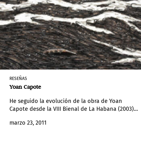
RESEÑAS
Yoan Capote
He seguido la evolución de la obra de Yoan
Capote desde la VIII Bienal de La Habana (2003)
hasta su primera muestra individual en la Galería
marzo 23, 2011
Jack Shainman el otoño pasado − Mental States −.