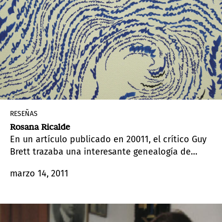
RESEÑAS
Rosana Ricalde
En un artículo publicado en 20011, el crítico Guy
Brett trazaba una interesante genealogía de
artistas brasileros para los cuales la creación de
marzo 14, 2011
libros constituía un ejercicio fundamental.