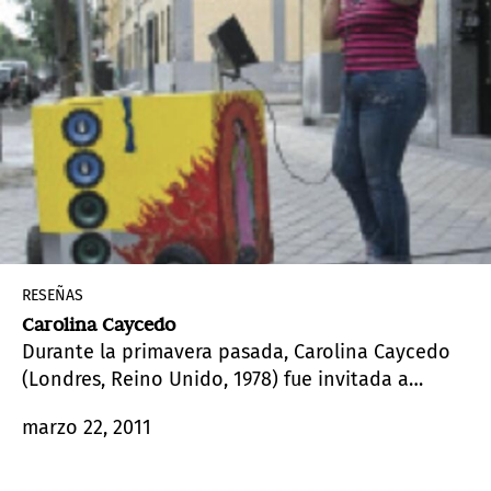
RESEÑAS
Carolina Caycedo
Durante la primavera pasada, Carolina Caycedo
(Londres, Reino Unido, 1978) fue invitada a
colaborar con Intermediae, una de las
marzo 22, 2011
instituciones de creación contemporánea puesta
en marcha en 2007 por la municipalidad de
Madrid, en un proyecto que tuviera como ejes