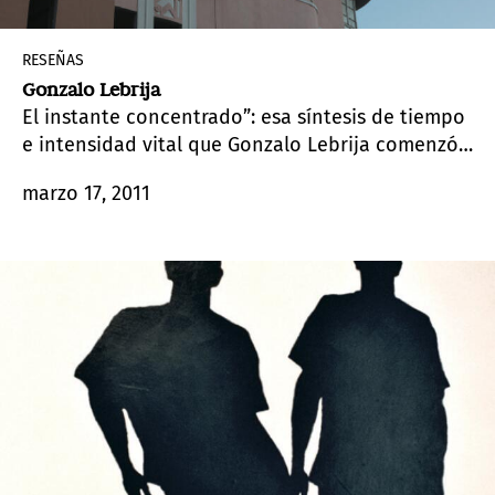
RESEÑAS
Gonzalo Lebrija
El instante concentrado”: esa síntesis de tiempo
e intensidad vital que Gonzalo Lebrija comenzó
a perseguir en su aprendizaje como asistente de
marzo 17, 2011
fotografía en cine cuando descubrió que en
lugar de la lógica secuencial de una larga
narrativa.