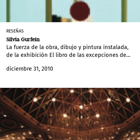
RESEÑAS
Silvia Gurfein
La fuerza de la obra, dibujo y pintura instalada,
de la exhibición El libro de las excepciones de
Silvia Gurfein (Buenos Aires, 1959), se impone en
diciembre 31, 2010
el espacio expositivo de techos de doble altura
de la galería Zavaleta Lab.