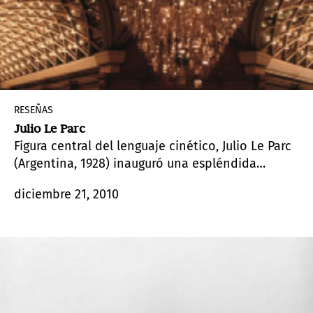
RESEÑAS
Julio Le Parc
Figura central del lenguaje cinético, Julio Le Parc
(Argentina, 1928) inauguró una espléndida
intervención artística en la Plaza de las Artes del
diciembre 21, 2010
Centro Cultural Borges, confirmando que sus
obras son capaces de trasformar a quienes las
admiran.