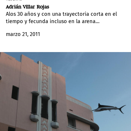
Adrián Villar Rojas
Alos 30 años y con una trayectoria corta en el
tiempo y fecunda incluso en la arena
internacional, Adrián Villar Rojas representará
marzo 21, 2011
oficialmente a la Argentina en la 54° edición de
la Bienal de Venecia.