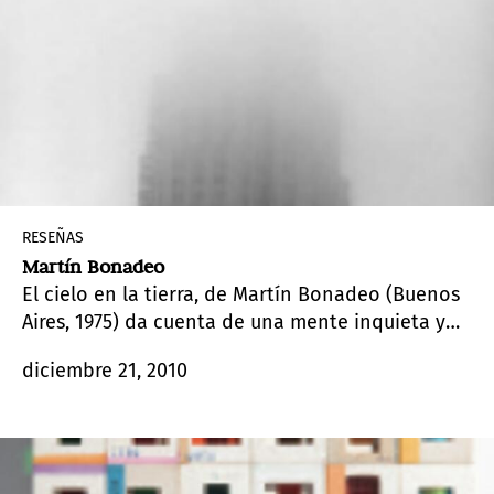
RESEÑAS
Martín Bonadeo
El cielo en la tierra, de Martín Bonadeo (Buenos
Aires, 1975) da cuenta de una mente inquieta y
apasionada con las posibilidades de la
diciembre 21, 2010
tecnología.