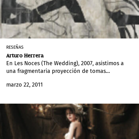
RESEÑAS
Arturo Herrera
En Les Noces (The Wedding), 2007, asistimos a
una fragmentaria proyección de tomas
abstractas que se suceden al ritmo de la música
marzo 22, 2011
de Igor Stravinsky.