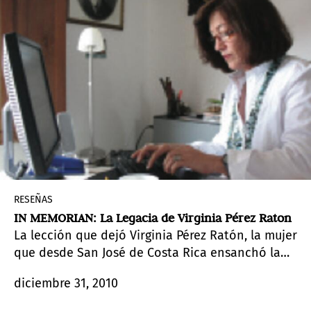
RESEÑAS
IN MEMORIAN: La Legacia de Virginia Pérez Raton
La lección que dejó Virginia Pérez Ratón, la mujer
que desde San José de Costa Rica ensanchó la
dimensión y la proyección de las prácticas del
diciembre 31, 2010
arte contemporáneo en Centroamérica y el
Caribe.