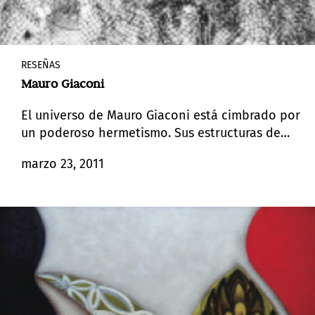
RESEÑAS
Mauro Giaconi
El universo de Mauro Giaconi está cimbrado por
un poderoso hermetismo. Sus estructuras de
construcciones se imponen como enigmáticos
marzo 23, 2011
enjambres, barreras, límite, imposibilidad.