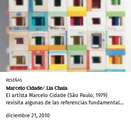
RESEÑAS
Marcelo Cidade/ Lia Chaia
El artista Marcelo Cidade (São Paulo, 1979)
revisita algunas de las referencias fundamentales
del movimiento moderno brasileño del proyecto
diciembre 21, 2010
ambiental de Helio Oiticica, al paradigma
arquitectónico de Lina Bo Bardi, paseando por el