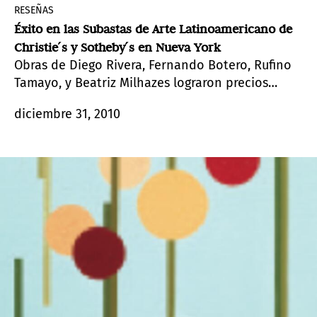
RESEÑAS
Éxito en las Subastas de Arte Latinoamericano de
Christie ́s y Sotheby ́s en Nueva York
Obras de Diego Rivera, Fernando Botero, Rufino
Tamayo, y Beatriz Milhazes lograron precios
cumbre en las dos sesiones de las subastas de
diciembre 31, 2010
Arte Latinoamericano de Christie ́s de noviembre
en Nueva York.