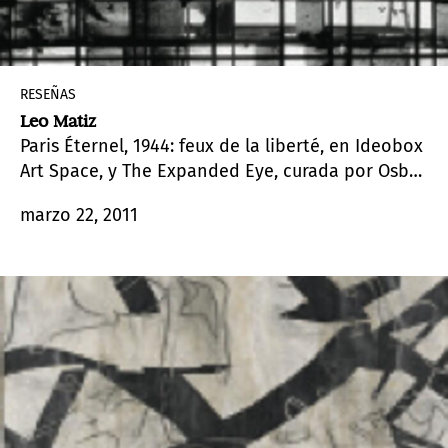
RESEÑAS
Leo Matiz
Paris Éternel, 1944: feux de la liberté, en Ideobox
Art Space, y The Expanded Eye, curada por Osbel
Suárez para Miami Biennale, muestran facetas
marzo 22, 2011
del ojo omnímodo de Leo Matiz (Aracataca,
Magdalena, 1917– Bogotá, 1998).