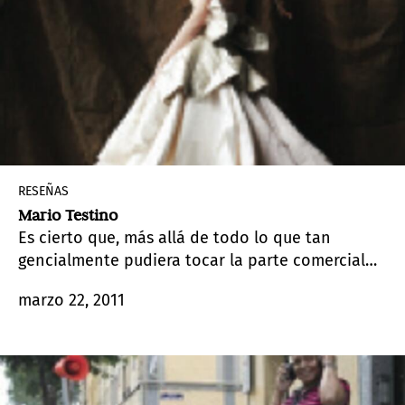
RESEÑAS
Mario Testino
Es cierto que, más allá de todo lo que tan
gencialmente pudiera tocar la parte comercial
que rodea esta exposición, existe un importante
marzo 22, 2011
trasfondo artístico en la obra de Mario Testino
(Lima, Perú, 1954)