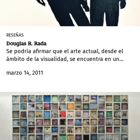
RESEÑAS
Douglas R. Rada
Se podría afirmar que el arte actual, desde el
ámbito de la visualidad, se encuentra en un
punto en el que es posible distinguir dos
marzo 14, 2011
tendencias: una marcada por el espectáculo y su
propensión a crear una estética efectista y
deslumbrante sobre la base de formatos
grandilocuentes o tecnológicos