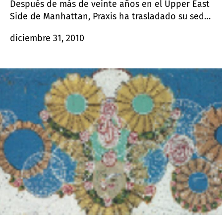
Después de más de veinte años en el Upper East
Side de Manhattan, Praxis ha trasladado su sede
de Nueva York al barrio de las galerías de
diciembre 31, 2010
Chelsea.