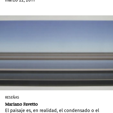
marzo 22, 2011
específicamente de la relación de esta nueva
especie de pollos humanoides con las máquinas.
RESEÑAS
Mariano Favetto
El paisaje es, en realidad, el condensado o el